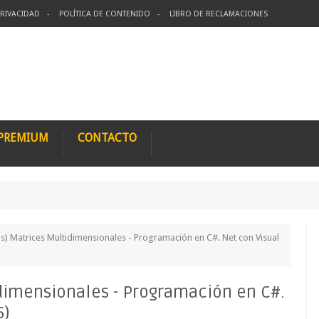
PRIVACIDAD
POLÍTICA DE CONTENIDO
LIBRO DE RECLAMACIONES
 PREMIUM
CONTACTO
Cu
s) Matrices Multidimensionales - Programación en C#. Net con Visual
idimensionales - Programación en C#.
5)