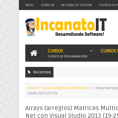
INICIO
SOBRE MÍ
MI CANAL DE YOUTUBE
POLÍTICA DE 
CURSOS
CURSOS
CURSOS DE PROGRAMACIÓN
Recientes
Home
Curso Completo de CSharp .Net
Arrays (arreglo
Studio 2013 (19-25)
Arrays (arreglos) Matrices Mult
Net con Visual Studio 2013 (19-2