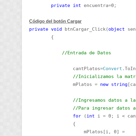
private
int
encuentra=0;
Código del botón Cargar
private
void
btnCargar_Click(
object
sen
{
//Entrada de Datos
cantPlatos=
Convert
.ToIn
//Inicializamos la matr
mPlatos =
new
string
[ca
//Ingresamos datos a la
//Para ingresar datos a
for
(
int
i = 0; i < can
{
mPlatos[i, 0] =