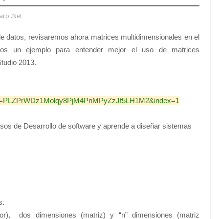
arp .Net
de datos, revisaremos ahora matrices multidimensionales en el
emos un ejemplo para entender mejor el uso de matrices
Studio 2013.
ist=PLZPrWDz1Molqy8PjM4PnMPyZzJf5LH1M2&index=1
sos de Desarrollo de software y aprende a diseñar sistemas
s.
or), dos dimensiones (matriz) y “n” dimensiones (matriz