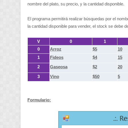
nombre del plato, su precio, y la cantidad disponible.
El programa permitirá realizar búsquedas por el nombre
la cantidad disponible para vender, el stock se debe d
V
0
1
0
Arroz
$5
10
1
Fideos
$4
15
2
Gaseosa
$2
20
3
Vino
$50
5
Formulario: