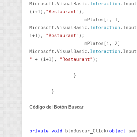
Microsoft.VisualBasic.
Interaction
.Input
(i+1),
"Restaurant"
);
mPlatos[i, 1] =
Microsoft.VisualBasic.
Interaction
.Input
i+1),
"Restaurant"
);
mPlatos[i, 2] =
Microsoft.VisualBasic.
Interaction
.Input
"
+ (i+1),
"Restaurant"
);
}
}
Código del Botón Buscar
private
void
btnBuscar_Click(
object
sen