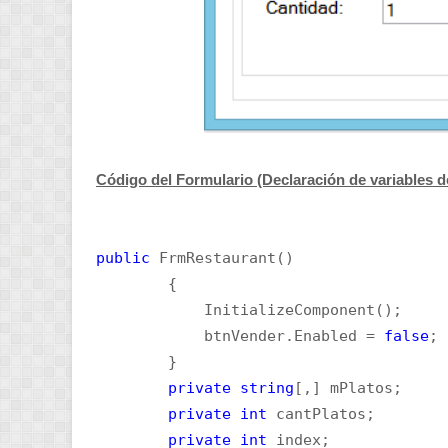
Código del Formulario (Declaración de variables d
public
FrmRestaurant()
{
InitializeComponent();
btnVender.Enabled =
false
;
}
private
string
[,] mPlatos;
private
int
cantPlatos;
private
int
index;