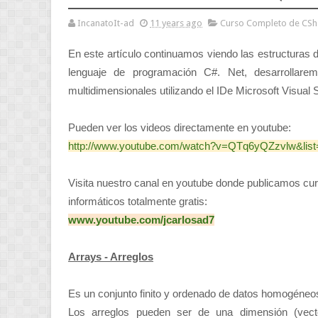
IncanatoIt-ad
11 years ago
Curso Completo de CSh
En este artículo continuamos viendo las estructuras 
lenguaje de programación C#. Net, desarrollar
multidimensionales utilizando el IDe Microsoft Visual 
Pueden ver los videos directamente en youtube:
http://www.youtube.com/watch?v=QTq6yQZzvlw&l
Visita nuestro canal en youtube donde publicamos cur
informáticos totalmente gratis:
www.youtube.com/jcarlosad7
Arrays - Arreglos
Es un conjunto finito y ordenado de datos homogéneo
Los arreglos pueden ser de una dimensión (vect