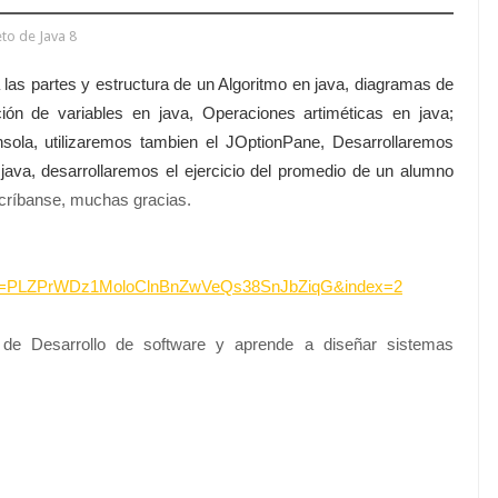
to de Java 8
a las partes y estructura de un Algoritmo en java, diagramas de
ación de variables en java, Operaciones artiméticas en java;
onsola, utilizaremos tambien el JOptionPane, Desarrollaremos
 java, desarrollaremos el ejercicio del promedio de un alumno
críbanse, muchas gracias.
list=PLZPrWDz1MoloClnBnZwVeQs38SnJbZiqG&index=2
 de Desarrollo de software y aprende a diseñar sistemas