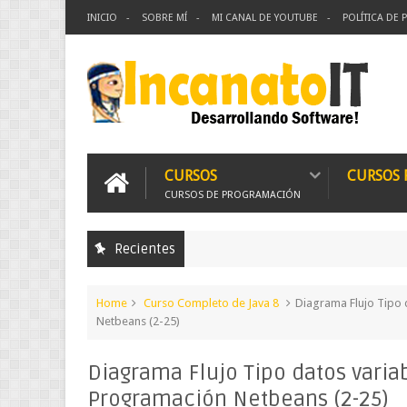
INICIO
SOBRE MÍ
MI CANAL DE YOUTUBE
POLÍTICA DE 
CURSOS
CURSOS
CURSOS DE PROGRAMACIÓN
Recientes
Home
Curso Completo de Java 8
Diagrama Flujo Tipo 
Netbeans (2-25)
Diagrama Flujo Tipo datos variab
Programación Netbeans (2-25)