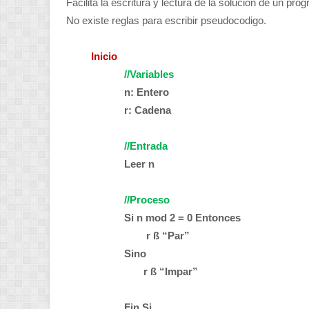
Facilita la escritura y lectura de la solución de un pro
No existe reglas para escribir pseudocodigo.
Inicio
//Variables
n: Entero
r: Cadena
//Entrada
Leer n
//Proceso
Si n
mod
2 = 0 Entonces
r
ß
“Par”
Sino
r
ß
“Impar”
Fin Si