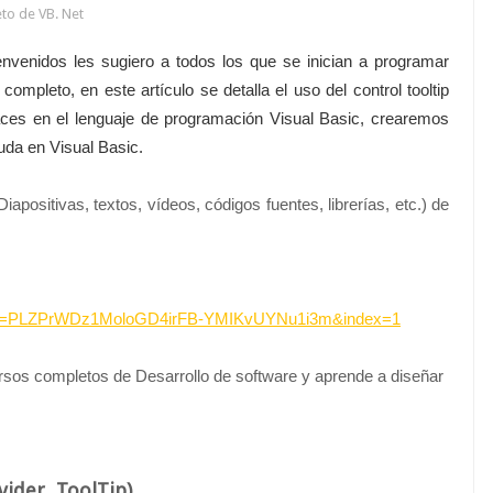
to de VB. Net
nvenidos les sugiero a todos los que se inician a programar
mpleto, en este artículo se detalla el uso del control tooltip
ces en el lenguaje de programación Visual Basic, crearemos
da en Visual Basic.
positivas, textos, vídeos, códigos fuentes, librerías, etc.) de
list=PLZPrWDz1MoloGD4irFB-YMIKvUYNu1i3m&index=1
rsos completos de Desarrollo de software y aprende a diseñar
ider, ToolTip)