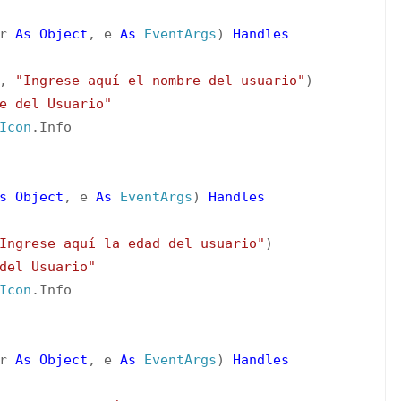
er
As
Object
, e
As
EventArgs
)
Handles
s,
"Ingrese aquí el nombre del usuario"
)
e del Usuario"
Icon
.Info
s
Object
, e
As
EventArgs
)
Handles
Ingrese aquí la edad del usuario"
)
del Usuario"
Icon
.Info
er
As
Object
, e
As
EventArgs
)
Handles