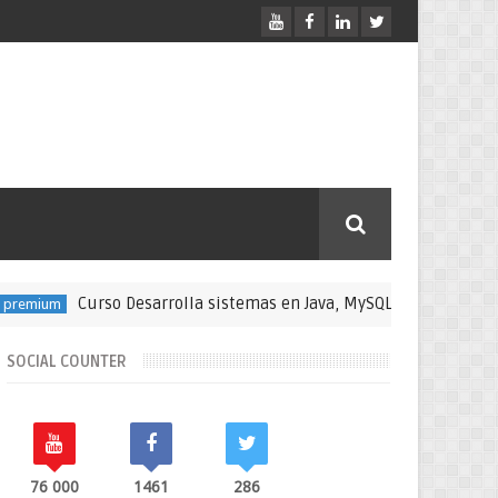
Curso Desarrolla sistemas en Java, MySQL, DAO, POO, Swing, 3 
m
SOCIAL COUNTER
76 000
1461
286