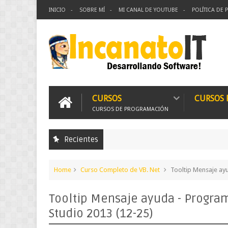
INICIO
SOBRE MÍ
MI CANAL DE YOUTUBE
POLÍTICA DE 
CURSOS
CURSOS
CURSOS DE PROGRAMACIÓN
Recientes
Home
Curso Completo de VB. Net
Tooltip Mensaje ayu
Tooltip Mensaje ayuda - Program
Studio 2013 (12-25)