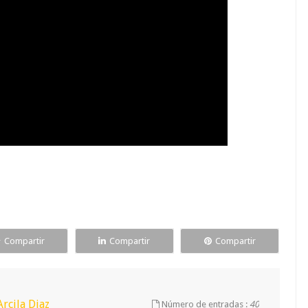
Compartir
Compartir
Compartir
Arcila Diaz
Número de entradas :
40