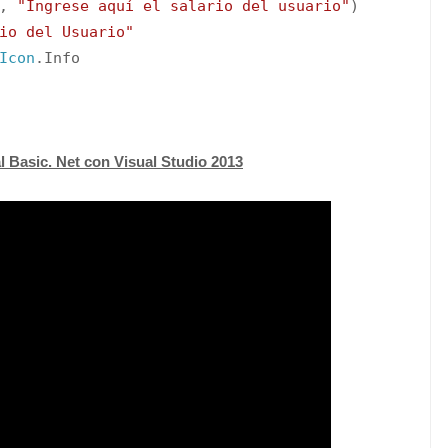
o,
"Ingrese aquí el salario del usuario"
)
io del Usuario"
Icon
.Info
 Basic. Net con Visual Studio 2013