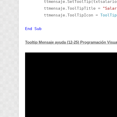
ttmensaje.SetToolTip(txtsalari
ttmensaje.ToolTipTitle =
"Salar
ttmensaje.ToolTipIcon =
ToolTip
End
Sub
Tooltip Mensaje ayuda (12-25) Programación Visual