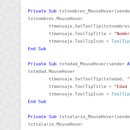
Private
Sub
txtnombres_MouseHover(send
txtnombres.MouseHover
ttmensaje.SetToolTip(txtnombre
ttmensaje.ToolTipTitle =
"Nombr
ttmensaje.ToolTipIcon =
ToolTip
End
Sub
Private
Sub
txtedad_MouseHover(sender
A
txtedad.MouseHover
ttmensaje.SetToolTip(txtedad,
"
ttmensaje.ToolTipTitle =
"Edad 
ttmensaje.ToolTipIcon =
ToolTip
End
Sub
Private
Sub
txtsalario_MouseHover(send
txtsalario.MouseHover