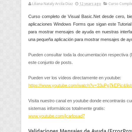
Liliana Nataly Arcila Diaz
12 years ago
Curso Comple
Curso completo de Visual Basic.Net desde cero, bie
aplicaciones Windows Forms que sigan este Tutorial co
para mostrar mensajes de ayuda en nuestras interfa
una pequeña aplicación para mostrar mensajes de ayu
Pueden consultar toda la documentación respectiva (Dia
este conjunto de posts.
Pueden ver los vídeos directamente en youtube:
https://www.youtube.com/watch?v=33uPg7kEPic&
Visita nuestro canal en youtube donde encontrarás cu
sistemas informáticos totalmente gratis:
www.youtube.com/jcarlosad7
Validaciones Mensajes de Ayuda (ErrorProv