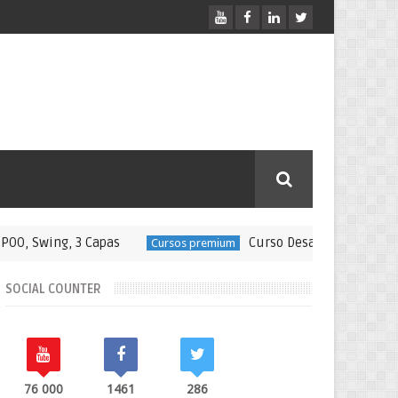
ing, 3 Capas
Curso Desarrollo web profesiona
Cursos premium
SOCIAL COUNTER
76 000
1461
286