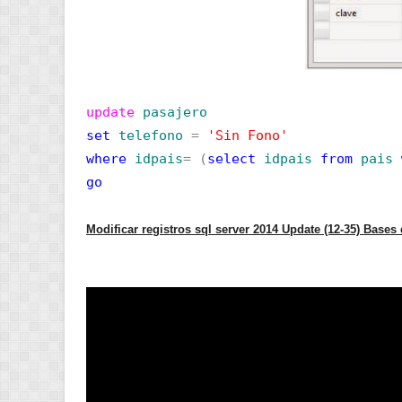
update
pasajero
set
telefono
=
'Sin Fono'
where
idpais
=
(
select
idpais
from
pais
go
Modificar registros sql server 2014 Update (12-35) Bases