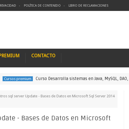
PRIVACIDAD
POLÍTICA DE CONTENIDO
LIBRO DE RECLAMACIONES
 PREMIUM
CONTACTO
Curso Desarrolla sistemas en Java, MySQL, DAO, POO, Sw
s premium
stros sql server Update - Bases de Datos en Microsoft Sql Server 2014
pdate - Bases de Datos en Microsoft