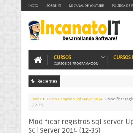
INICIO
SOBRE MÍ
MI CANAL DE YOUTUBE
POLÍTICA DE 
CURSOS
CURSOS
CURSOS DE PROGRAMACIÓN
Recientes
Curso
Home
Curso Completo Sql Server 2014
Modificar regi
(12-35)
Modificar registros sql server U
Sql Server 2014 (12-35)