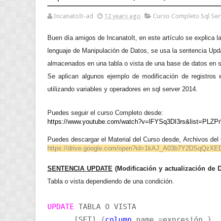
IncanatoIt-ad
12 years ago
Curso Completo Sql Ser
Buen día amigos de IncanatoIt, en este artículo
se explica 
lenguaje de Manipulación de Datos, se usa la sentencia Updat
almacenados en una tabla o vista de una base de datos en sql
Se aplican algunos ejemplo de modificación de registros e
utilizando variables y operadores en sql server 2014.
Puedes seguir el curso Completo desde:
https://www.youtube.com/watch?v=lFYSq3DI3rs&list=PLZ
Puedes descargar el Material del Curso desde,
Archivos del
https://drive.google.com/open?id=1kAJ_A03b7Y2DSqQzX
SENTENCIA UPDATE
(Modificación y actualización de D
Tabla o vista dependiendo de una condición.
UPDATE
TABLA O VISTA
[SET]
{
column
name
=
expresión
}