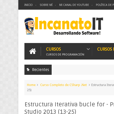
INICIO
SOBRE MÍ
MI CANAL DE YOUTUBE
POLÍTICA DE 
CURSOS
CURSOS
CURSOS DE PROGRAMACIÓN
Recientes
Home
Curso Completo de CSharp .Net
Estructura Iter
25)
Estructura Iterativa bucle for -
Studio 2013 (13-25)