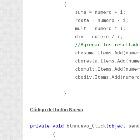
{
suma = numero + i;
resta = numero - i;
mult = numero * i;
div = numero / i;
//Agregar los resultado
cbosuma.Items.Add(numer
cboresta.Items.Add(numer
cbomult.Items.Add(numer
cbodiv.Items.Add(numer
}
Código del botón Nuevo
private
void
btnnuevo_Click(
object
sen
{