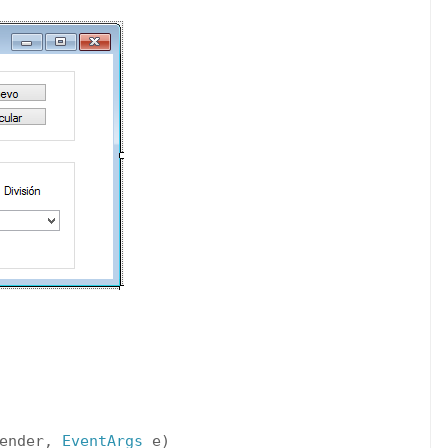
ender,
EventArgs
e)