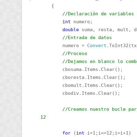
{
//Declaración de variables
int
numero;
double
suma, resta, mult, d
//Entrada de datos
numero =
Convert
.ToInt32(tx
//Proceso
//Dejamos en blanco lo comb
cbosuma.Items.Clear();
cboresta.Items.Clear();
cbomult.Items.Clear();
cbodiv.Items.Clear();
//Creamos nuestro bucl
12
for
(
int
i=1;i<=12;i=i+1)