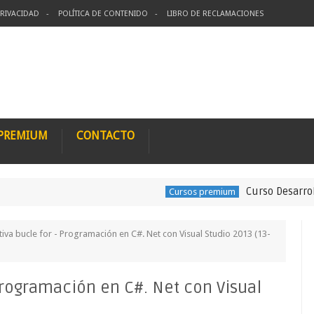
PRIVACIDAD
POLÍTICA DE CONTENIDO
LIBRO DE RECLAMACIONES
 PREMIUM
CONTACTO
Curso Desarrolla sis
Cursos premium
ativa bucle for - Programación en C#. Net con Visual Studio 2013 (13-
 Programación en C#. Net con Visual