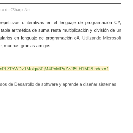
to de CSharp .Net
repetitivas o iterativas en el lenguaje de programación C#,
 tabla aritmética de suma resta multiplicación y división de un
ularios en lenguaje de programación c#.
Utilizando Microsoft
e, muchas gracias amigos.
ist=PLZPrWDz1Molqy8PjM4PnMPyZzJf5LH1M2&index=1
sos de Desarrollo de software y aprende a diseñar sistemas