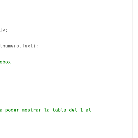
iv;
tnumero.Text);
obox
e para poder mostrar la tabla del 1 al