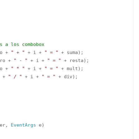
s a los combobox
o +
" + "
+ i +
" = "
+ suma);
o +
" - "
+ i +
" = "
+ resta);
o +
" * "
+ i +
" = "
+ mult);
o +
" / "
+ i +
" = "
+ div);
der,
EventArgs
e)