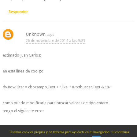
Responder
Unknown
26 de noviembre de 2014 a las 9:29
estimado Juan Carlos:
en esta linea de codigo
dv.RowFilter = cbocampo.Text + " like '" & txtbuscar.Text & "%'"
como puedo modificarla para buscar valores de tipo entero
tengo el siguiente error
no se puede realizar la operación 'like' en system.int32 y system.string
Usamos cookies propias y de terceros para ayudarte en tu navegación. Si continuas