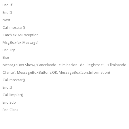
End If
End If
Next
Call mostrar()
Catch ex As Exception
MsgBox(ex.Message)
End Try
Else
MessageBox.Show("Cancelando eliminacion de Registros", "Eliminando
Cliente", MessageBoxButtons.OK, MessageBoxIcon.Information)
Call mostrar()
End If
Call limpiar()
End Sub
End Class