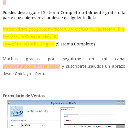
H
Puedes descargar el Sistema Completo totalmente gratis o la
parte que quieres revisar desde el siguiente link:
https://drive.google.com/file/d/0B4TQqfBO_oQ1aDNoMVFkY1
NybG8/view?resourcekey=0-
sp4wrf8Ne8JT0thZ_ZKgOw
(Sistema Completo)
Muchas gracias por seguirme en mi canal
www.youtube.com/jcarlosad7
y suscribirte..saludos un abrazo
desde Chiclayo - Perú.
Formulario de Ventas