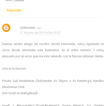
Responder
Unknown
21 de junio de 2014 a las 10:47
buenas tardes amigo de escribo desde benezuela, estoy siguiendo tu
curso desde venezuela esta buenisimo, en el video numero 7 estoy
atascado por un error que me esta saliendo. con la funcion eliminar cliente.
esta es la funcion:
Private Sub btneliminar_Click(sender As Object, e As EventArgs) Handles
btneliminar.Click
Dim result As DialogResult
result = MessageBox.Show("Realmente desea eliminar los clientes