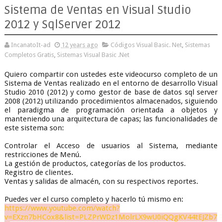
Sistema de Ventas en Visual Studio
2012 y SqlServer 2012
IncanatoIt-ad
12 years ago
Códigos Visual Basic. Net
,
Sistemas
Completos Gratis
,
Sistemas Visual Basic .Net
Quiero compartir con ustedes este videocurso completo de un
Sistema de Ventas realizado en el entorno de desarrollo Visual
Studio 2010 (2012) y como gestor de base de datos sql server
2008 (2012) utilizando procedimientos almacenados, siguiendo
el paradigma de programación orientada a objetos y
manteniendo una arquitectura de capas; las funcionalidades de
este sistema son:
Controlar el Acceso de usuarios al Sistema, mediante
restricciones de Menú.
La gestión de productos, categorías de los productos.
Registro de clientes.
Ventas y salidas de almacén, con su respectivos reportes.
Puedes ver el curso completo y hacerlo tú mismo en:
https://www.youtube.com/watch?
v=EXzn7bHCox8&list=PLZPrWDz1MolrLX9wU0iQQgKV44tEJZb7