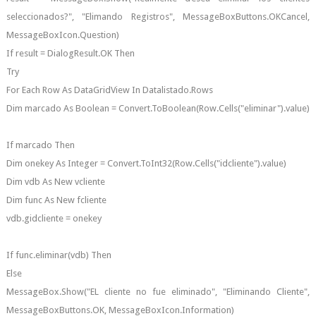
seleccionados?", "Elimando Registros", MessageBoxButtons.OKCancel,
MessageBoxIcon.Question)
If result = DialogResult.OK Then
Try
For Each Row As DataGridView In Datalistado.Rows
Dim marcado As Boolean = Convert.ToBoolean(Row.Cells("eliminar").value)
If marcado Then
Dim onekey As Integer = Convert.ToInt32(Row.Cells("idcliente").value)
Dim vdb As New vcliente
Dim func As New fcliente
vdb.gidcliente = onekey
If func.eliminar(vdb) Then
Else
MessageBox.Show("EL cliente no fue eliminado", "Eliminando Cliente",
MessageBoxButtons.OK, MessageBoxIcon.Information)