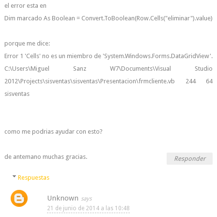
el error esta en
Dim marcado As Boolean = Convert.ToBoolean(Row.Cells("eliminar").value)
porque me dice:
Error 1 'Cells' no es un miembro de 'System.Windows.Forms.DataGridView'.
C:\Users\Miguel Sanz W7\Documents\Visual Studio
2012\Projects\sisventas\sisventas\Presentacion\frmcliente.vb 244 64
sisventas
como me podrias ayudar con esto?
de antemano muchas gracias.
Responder
Respuestas
Unknown
21 de junio de 2014 a las 10:48